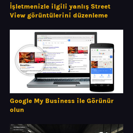
İşletmenizle ilgili yanlış Street
View görüntülerini düzenleme
Google My Business ile Görünür
olun