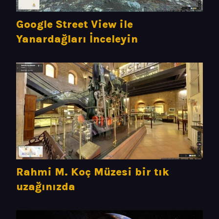
Google Street View ile
Yanardağları İnceleyin
Rahmi M. Koç Müzesi bir tık
uzağınızda