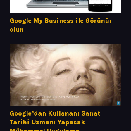
Google My Business ile Görünür
olun
Google’dan Kullananı Sanat
Tarihi Uzmanı Yapacak
Mükemmel Uygulama