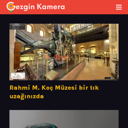
Rahmi M. Koç Müzesi bir tık
uzağınızda