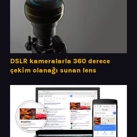
DSLR kameralarla 360 derece
çekim olanağı sunan lens