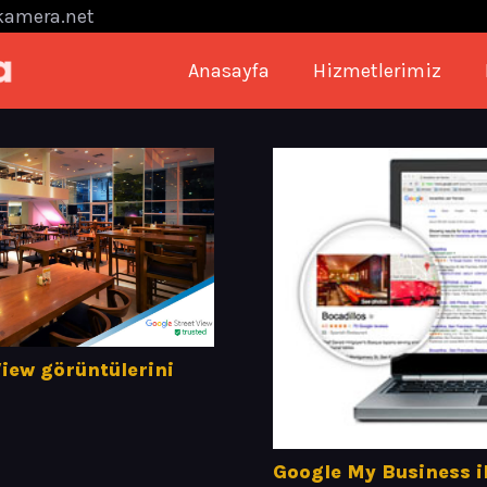
kamera.net
Anasayfa
Hizmetlerimiz
 View görüntülerini
Google My Business i