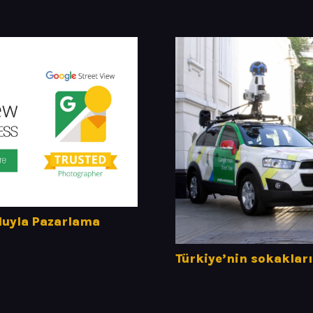
luyla Pazarlama
Türkiye’nin sokakları