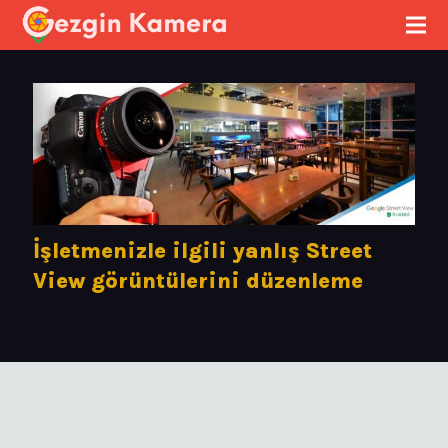
İşletmenizle ilgili yanlış Street
View görüntülerini düzenleme