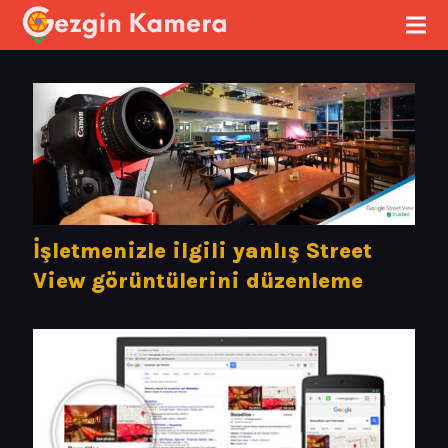
İşletmenizle ilgili yanlış Street
View görüntülerini düzenleme