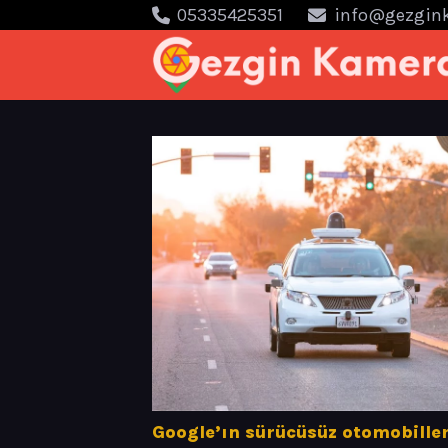
05335425351
info@gezgin
Google’ın sürücüsüz otomobiller