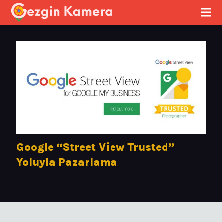
Google “Street View Trusted”
Yoluyla Pazarlama