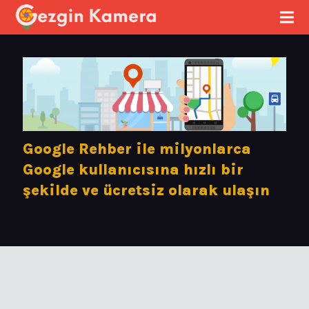
Google Rehber ile milyonlarca
Google kullanıcısına hızlı bir
şekilde ve ücretsiz olarak ulaşın