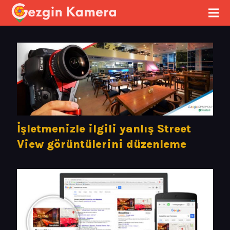
İşletmenizle ilgili yanlış Street
View görüntülerini düzenleme