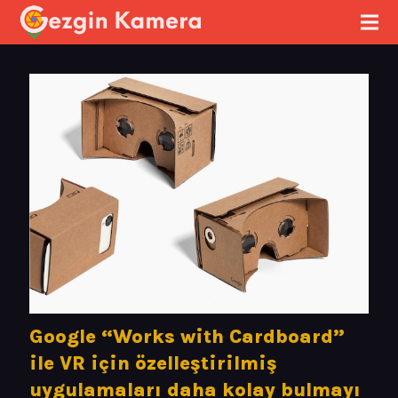
Google “Works with Cardboard”
ile VR için özelleştirilmiş
uygulamaları daha kolay bulmayı