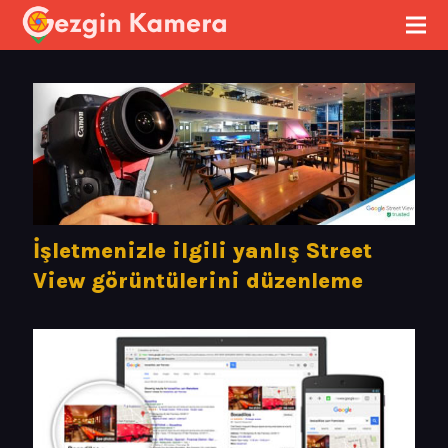
İşletmenizle ilgili yanlış Street
View görüntülerini düzenleme