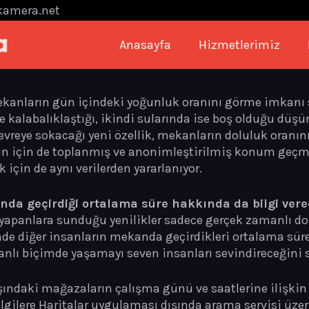
kamera.net
Anasayfa
Hizmetlerimiz
mekanların gün içindeki yoğunluk oranını görme imkanı s
 kalabalıklaştığı, ikindi sularında ise boş olduğu düşü
evreye sokacağı yeni özellik, mekanların doluluk oranı
n için de toplanmış ve anonimleştirilmiş konum geçmi
için de aynı verilerden yararlanıyor.
nda geçirdiği ortalama süre hakkında da bilgi ver
yapanlara sunduğu yenilikler sadece gerçek zamanlı dolu
nde diğer insanların mekanda geçirdikleri ortalama süre
anlı biçimde yaşamayı seven insanları sevindireceğini 
şındaki mağazaların çalışma günü ve saatlerine ilişkin 
lgilere Haritalar uygulaması dışında arama servisi üzeri