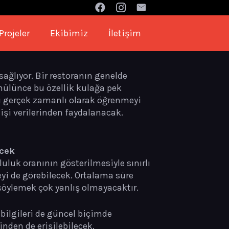
Projeler
Ekibimiz
İletişim
ağlıyor. Bir restoranın genelde
nülünce bu özellik kulağa pek
nı gerçek zamanlı olarak öğrenmeyi
şi verilerinden faydalanacak.
ecek
luk oranının gösterilmesiyle sınırlı
yi de görebilecek. Ortalama süre
söylemek çok yanlış olmayacaktır.
bilgileri de güncel biçimde
nden de erişilebilecek.