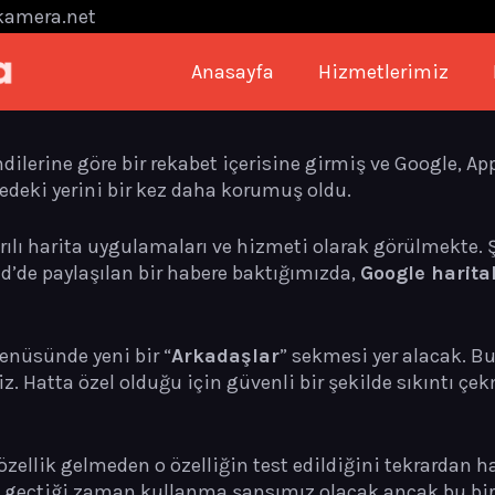
kamera.net
Anasayfa
Hizmetlerimiz
ilerine göre bir rekabet içerisine girmiş ve Google, App
edeki yerini bir kez daha korumuş oldu.
rılı harita uygulamaları ve hizmeti olarak görülmekte. Ş
d’de paylaşılan bir habere baktığımızda,
Google harita
menüsünde yeni bir “
Arkadaşlar
” sekmesi yer alacak.
niz. Hatta özel olduğu için güvenli bir şekilde sıkıntı 
 özellik gelmeden o özelliğin test edildiğini tekrardan h
e geçtiği zaman kullanma şansımız olacak ancak bu bir