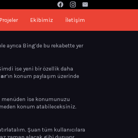
Projeler
Ekibimiz
İletişim
le ayrıca Bing’de bu rekabette yer
imdi ise yeni bir özellik daha
lar
‘ın konum paylaşım üzerinde
 Bu menüden ise konumunuzu
çekmeden konum atabileceksiniz.
atırlatalım. Şuan tüm kullanıcılara
az zaman alacak gibi duruyor.