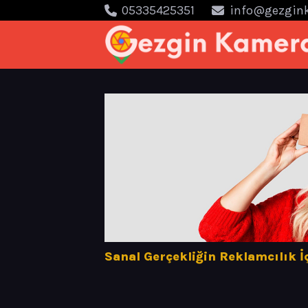
05335425351
info@gezgin
Sanal Gerçekliğin Reklamcılık İ