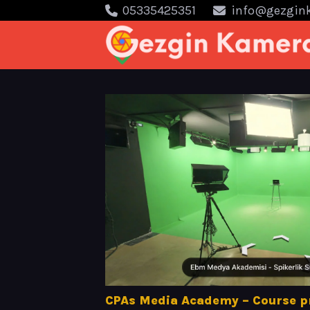
05335425351
info@gezgin
CPAs Media Academy – Course p