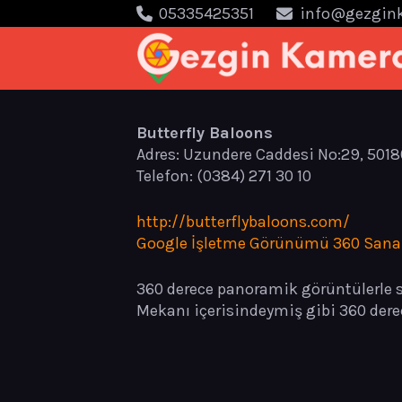
05335425351
info@gezgin
Butterfly Baloons
Adres: Uzundere Caddesi No:29, 501
Telefon: (0384) 271 30 10
http://butterflybaloons.com/
Google İşletme Görünümü 360 Sanal
360 derece panoramik görüntülerle s
Mekanı içerisindeymiş gibi 360 dere